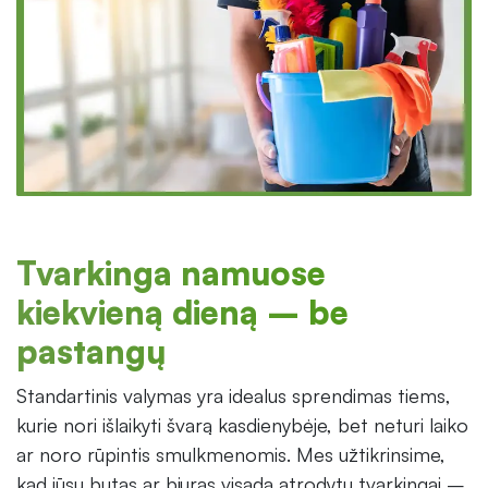
Tvarkinga namuose
kiekvieną dieną – be
pastangų
Standartinis valymas yra idealus sprendimas tiems,
kurie nori išlaikyti švarą kasdienybėje, bet neturi laiko
ar noro rūpintis smulkmenomis. Mes užtikrinsime,
kad jūsų butas ar biuras visada atrodytų tvarkingai –