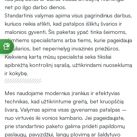
net po ilgo darbo dienos.
Standartinis valymas apima visus pagrindinius darbus,
kuriuos reikia atlikti, kad patalpos išliktų švarios ir
malonios gyventi. Šis paketas ypač tinka šeimoms,
užimtiems specialistams arba tiems, kurie pageidauja
reguliarios, bet nepernelyg invazinės priežiūros.
Kiekvieną kartą mūsų specialistai seka tiksliai
apibrėžtą kontrolinį sąrašą, užtikrindami nuoseklumą
ir kokybę.
Mes naudojame modernius įrankius ir efektyvias
technikas, kad užtikrintume greitą, bet kruopščią
švarą. Valymas apima visas gyvenamas patalpas –
nuo virtuvės iki vonios kambario. Jei pageidaujate,
prie standartinio paketo galima pridėti papildomų
paslaugų, pavyzdžiui, langų plovimą ar šaldytuvo